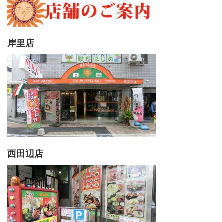
岸里店
西田辺店