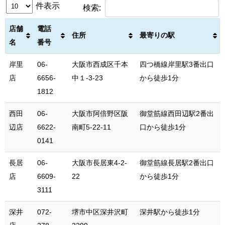
件表示
検索:
店舗
電話
住所
最寄りの駅
名
番号
岸里
06-
大阪市西成区千本
四つ橋線岸里駅3番出口
店
6656-
中１-3-23
から徒歩1分
1812
西田
06-
大阪市阿倍野区阪
御堂筋線西田辺駅2番出
辺店
6622-
南町5-22-11
口から徒歩1分
0141
長居
06-
大阪市長居東4-2-
御堂筋線長居駅2番出口
店
6609-
22
から徒歩1分
3111
深井
072-
堺市中区深井沢町
深井駅から徒歩1分