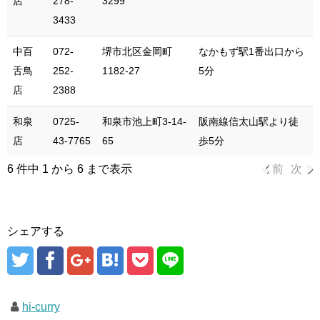
店
278-
3299
3433
中百
072-
堺市北区金岡町
なかもず駅1番出口から
舌鳥
252-
1182-27
5分
店
2388
和泉
0725-
和泉市池上町3-14-
阪南線信太山駅より徒
店
43-7765
65
歩5分
6 件中 1 から 6 まで表示
前
次
シェアする
hi-curry