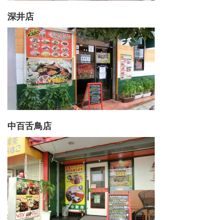
深井店
中百舌鳥店