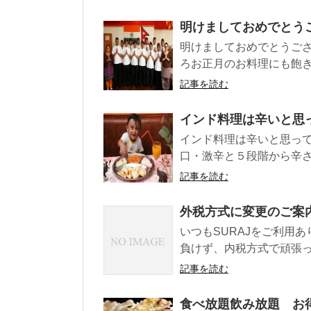
明けましておめでとう
明けましておめでとうござ
ろお正月のお料理にも飽きて
記事を読む
インド料理は辛いと思
インド料理は辛いと思って
口・激辛と５段階から辛さを
記事を読む
外税方式に変更のご案
いつもSURAJをご利用
負けず、内税方式で頑張ってま
記事を読む
食べ放題飲み放題 お