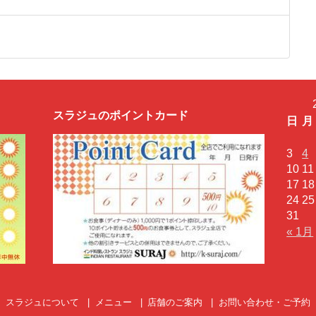
スラジュのポイントカード
日
月
3
4
10
11
17
18
24
25
31
« 1月
スラジュについて
メニュー
店舗のご案内
お問い合わせ・ご予約