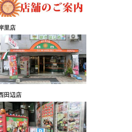
岸里店
西田辺店