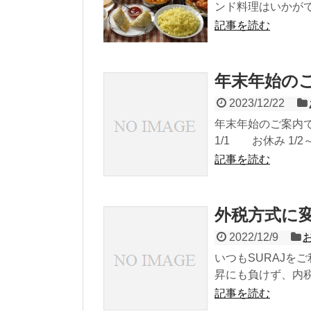
ンド料理はいかがです
記事を読む
年末年始の
2023/12/22
年末年始のご案内です
1/1 お休み 1/2～
記事を読む
外税方式に
2022/12/9
いつもSURAJを
昇にも負けず、内税方
記事を読む