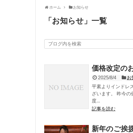
ホーム
お知らせ
「
お知らせ
」
一覧
価格改定の
2025/8/4
お
平素よりインドレス
ざいます。 昨今
度...
記事を読む
新年のご挨