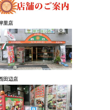
岸里店
西田辺店