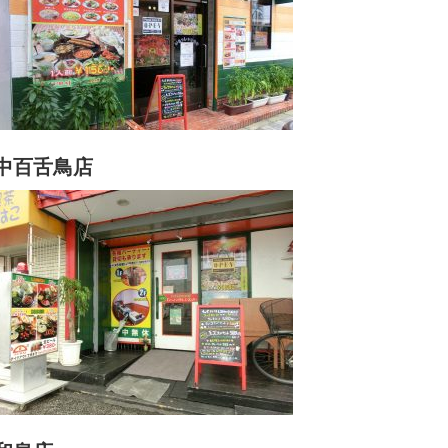
中百舌鳥店