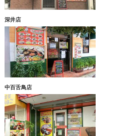
深井店
中百舌鳥店