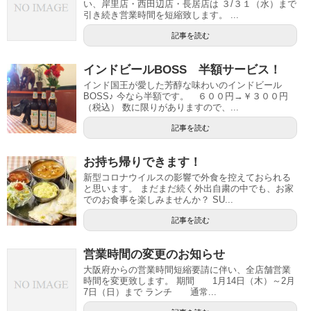
い、岸里店・西田辺店・長居店は ３/３１（水）まで
引き続き営業時間を短縮致します。 ...
記事を読む
インドビールBOSS 半額サービス！
インド国王が愛した芳醇な味わいのインドビール
BOSS♪ 今なら半額です。 ６００円→￥３００円
（税込） 数に限りがありますので、...
記事を読む
お持ち帰りできます！
新型コロナウイルスの影響で外食を控えておられる
と思います。 まだまだ続く外出自粛の中でも、お家
でのお食事を楽しみませんか？ SU...
記事を読む
営業時間の変更のお知らせ
大阪府からの営業時間短縮要請に伴い、全店舗営業
時間を変更致します。 期間 1月14日（木）～2月
7日（日）まで ランチ 通常...