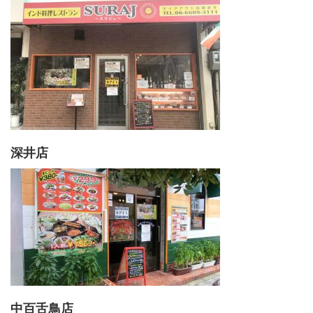
深井店
中百舌鳥店