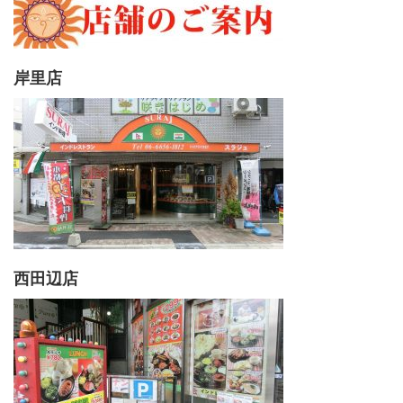
岸里店
西田辺店