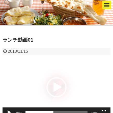
ランチ動画01
2018/11/15
動
画
プ
レ
ー
ヤ
ー
00:00
00:07