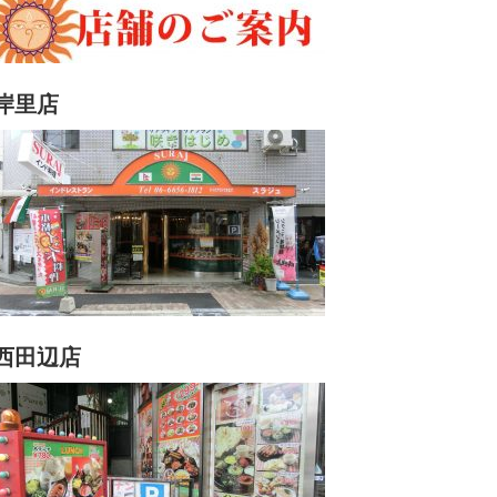
岸里店
西田辺店