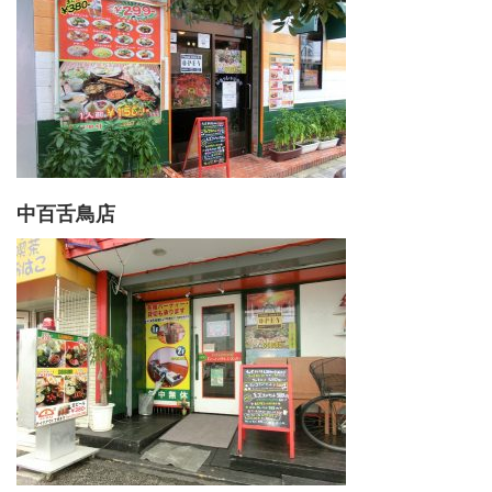
中百舌鳥店