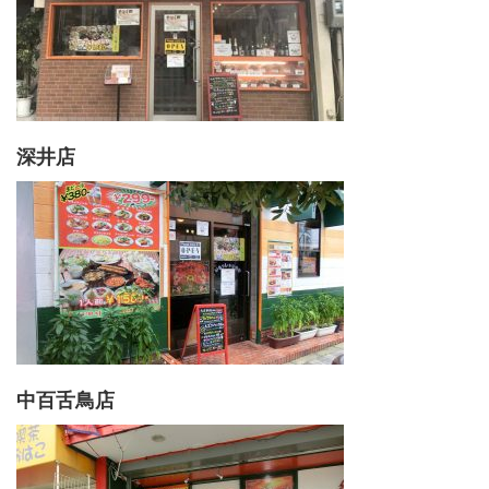
深井店
中百舌鳥店