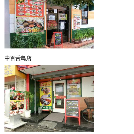
中百舌鳥店