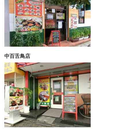
中百舌鳥店