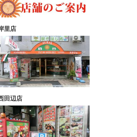
岸里店
西田辺店